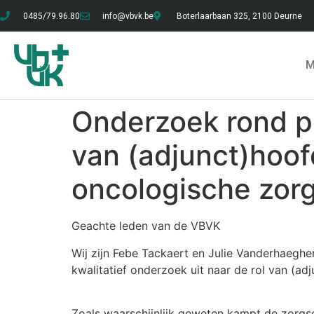
0485/79.96.80
info@vbvk.be
Boterlaarbaan 325, 2100 Deurne
M
Onderzoek rond p
van (adjunct)hoo
oncologische zor
Geachte leden van de VBVK
Wij zijn Febe Tackaert en Julie Vanderhaegh
kwalitatief onderzoek uit naar de rol van (a
Zoals waarschijnlijk geweten kampt de zorgs