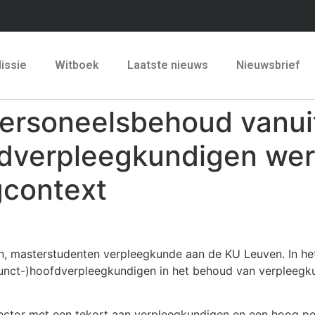
issie
Witboek
Laatste nieuws
Nieuwsbrief
ersoneelsbehoud vanuit
fdverpleegkundigen we
gcontext
en, masterstudenten verpleegkunde aan de KU Leuven. In he
djunct-)hoofdverpleegkundigen in het behoud van verpleegk
ector met een tekort aan verpleegkundigen en een hoog pe