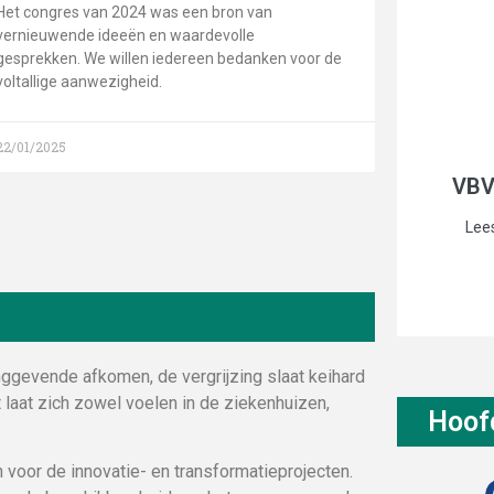
Het congres van 2024 was een bron van
vernieuwende ideeën en waardevolle
gesprekken. We willen iedereen bedanken voor de
voltallige aanwezigheid.
22/01/2025
VBV
Lees
inggevende afkomen, de vergrijzing slaat keihard
t laat zich zowel voelen in de ziekenhuizen,
Hoof
 voor de innovatie- en transformatieprojecten.