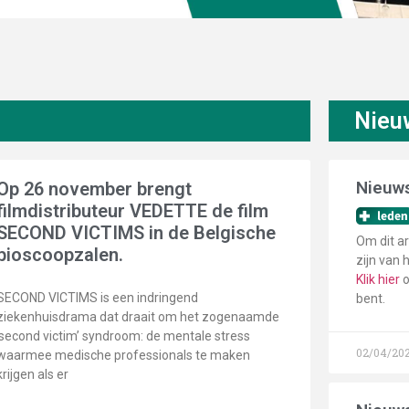
Nieu
Nieuws
Op 26 november brengt
filmdistributeur VEDETTE de film
SECOND VICTIMS in de Belgische
Om dit ar
bioscoopzalen.
zijn van 
Klik hier
o
SECOND VICTIMS is een indringend
bent.
ziekenhuisdrama dat draait om het zogenaamde
‘second victim’ syndroom: de mentale stress
02/04/20
waarmee medische professionals te maken
krijgen als er