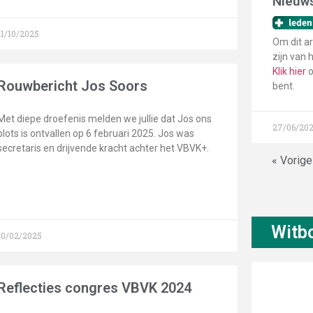
Nieuws
11/10/2025
Om dit ar
zijn van 
Klik hier
o
Rouwbericht Jos Soors
bent.
Met diepe droefenis melden we jullie dat Jos ons
27/06/20
plots is ontvallen op 6 februari 2025. Jos was
secretaris en drijvende kracht achter het VBVK+.
« Vorig
Witb
10/02/2025
Reflecties congres VBVK 2024