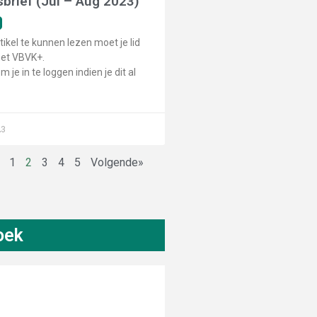
brief (Jul – Aug 2023)
tikel te kunnen lezen moet je lid
het VBVK+.
m je in te loggen indien je dit al
23
e
1
2
3
4
5
Volgende»
oek