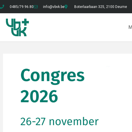
0485/79.96.80
info@vbvk.be
Boterlaarbaan 325, 2100 Deurne
M