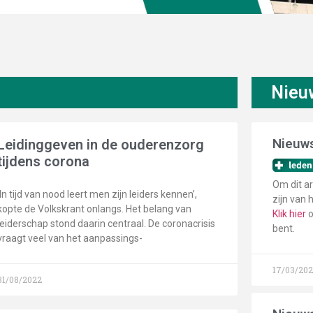
Nieu
Nieuws
Leidinggeven in de ouderenzorg
tijdens corona
Om dit ar
‘In tijd van nood leert men zijn leiders kennen’,
zijn van 
kopte de Volkskrant onlangs. Het belang van
Klik hier
o
leiderschap stond daarin centraal. De coronacrisis
bent.
vraagt veel van het aanpassings-
17/03/20
31/08/2022