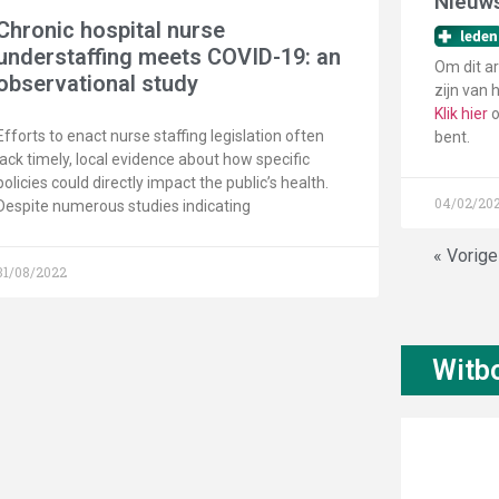
Nieuws
Chronic hospital nurse
understaffing meets COVID-19: an
Om dit ar
observational study
zijn van 
Klik hier
o
Efforts to enact nurse staffing legislation often
bent.
lack timely, local evidence about how specific
policies could directly impact the public’s health.
04/02/20
Despite numerous studies indicating
« Vorig
31/08/2022
Witb