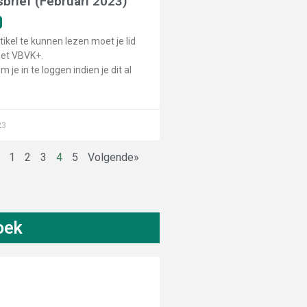
brief (Februari 2023)
tikel te kunnen lezen moet je lid
het VBVK+.
m je in te loggen indien je dit al
23
e
1
2
3
4
5
Volgende»
oek