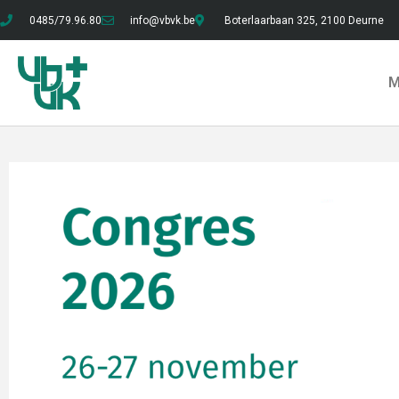
0485/79.96.80
info@vbvk.be
Boterlaarbaan 325, 2100 Deurne
M